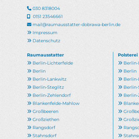
030 8318004

0151 23546661

mail@raumausstatter-dobrawa-berlin.de

Impressum

Datenschutz

Raumausstatter
Polsterei
Berlin-Lichterfelde
Berlin-


Berlin
Berlin


Berlin-Lankwitz
Berlin


Berlin-Steglitz
Berlin-


Berlin-Zehlendorf
Berlin


Blankenfelde-Mahlow
Blanke


Großbeeren
Großbe


Großziethen
Großzi


Rangsdorf
Rangsd


Stahnsdorf
Stahns

