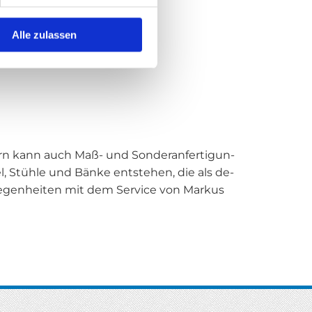
Alle zulassen
dern kann auch Maß- und Son­der­an­fer­ti­gun­
­sel, Stüh­le und Bänke ent­ste­hen, die als de­
ge­le­gen­hei­ten mit dem Ser­vice von Mar­kus