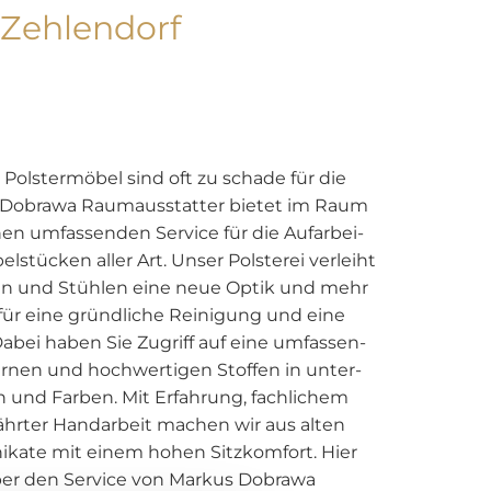
Zehlendorf
 Pols­ter­mö­bel sind oft zu scha­de für die
 Do­bra­wa Raum­aus­stat­ter bie­tet im Raum
nen um­fas­sen­den Ser­vice für die Auf­ar­bei­
l­stü­cken aller Art. Unser Pols­te­rei ver­leiht
seln und Stüh­len eine neue Optik und mehr
für eine gründ­li­che Rei­ni­gung und eine
bei haben Sie Zu­griff auf eine um­fas­sen­
­nen und hoch­wer­ti­gen Stof­fen in un­ter­
n und Far­ben. Mit Er­fah­rung, fach­li­chem
­ter Hand­ar­beit ma­chen wir aus alten
i­ka­te mit einem hohen Sitz­kom­fort. Hier
ber den Ser­vice von Mar­kus Do­bra­wa