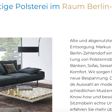
itige Polsterei im
Raum Berlin-
Alte und ab­ge­nutz­te
Ent­sor­gung. Mar­kus
Ber­lin-Zeh­len­dorf ei
tung von Pols­ter­mö­be
Bän­ken, Sofas, Ses­
Kom­fort. Wir sor­gen 
neue Be­span­nung. Da
de Aus­wahl an mo­der
schied­li­chen Mus­ter
Know-how und be­währ
Sitz­mö­beln echte Un
er­fah­ren Sie mehr ü