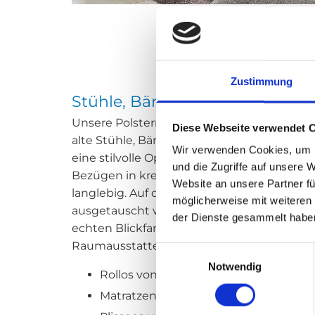
Zustimmung
Stühle, Bänke, Sofas und Sesse
Unsere Polstermöbelreinigung beseitigt au
Diese Webseite verwendet 
alte Stühle, Bänke, Sofas und Sessel. Wir
Wir verwenden Cookies, um I
eine stilvolle Optik erhalten. Außerdem w
und die Zugriffe auf unsere 
Bezügen in kreativen Mustern und gefragten
Website an unsere Partner fü
langlebig. Auf diese Weise können verbla
möglicherweise mit weiteren
ausgetauscht werden. Auch Designmöbel un
der Dienste gesammelt habe
echten Blickfang. Sämtliche Polsterarbeit
Raumausstatterservice:
Einwilligungsauswahl
Notwendig
Rollos von JAB ANSTOETZ
Matratzen und Lattenroste von Rum