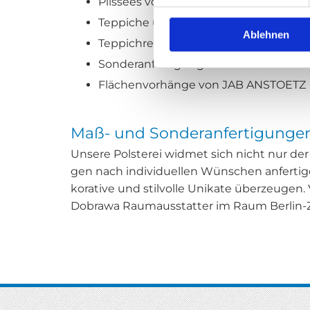
Plissees von JAB ANSTOETZ
Teppiche und Bodenbeläge
Ablehnen
Teppichreinigung
Sonderanfertigungen
Flächenvorhänge von JAB ANSTOETZ
Maß- und Sonderanfertigunge
Un­se­re Pols­te­rei wid­met sich nicht nur de
gen nach in­di­vi­du­el­len Wün­schen an­fer­ti­
ko­ra­ti­ve und stil­vol­le Uni­ka­te über­zeu­g
Do­bra­wa Raum­aus­stat­ter im Raum Ber­lin-Z