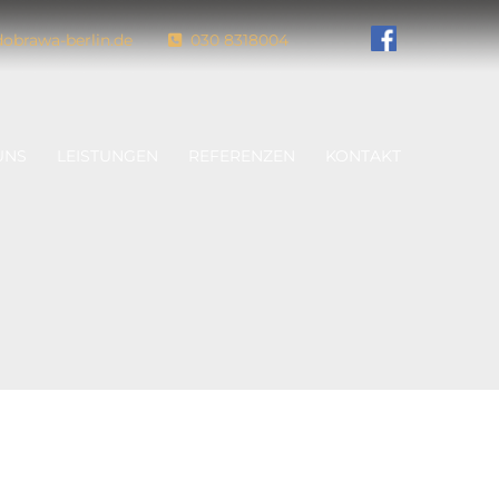
obrawa-berlin.de
030 8318004

UNS
LEISTUNGEN
REFERENZEN
KONTAKT