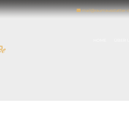
mail@raumausstatter-d

r Markus Dobrawa
HOME
ÜBER 
de