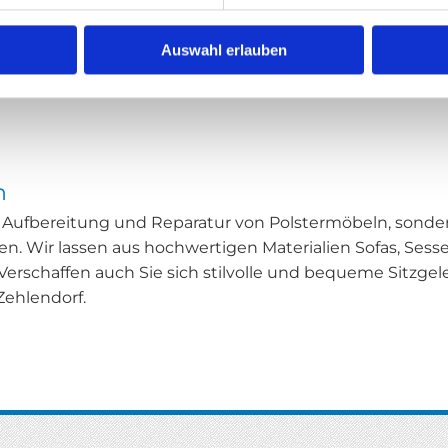
Auswahl erlauben
n
r Auf­be­rei­tung und Re­pa­ra­tur von Pols­ter­mö­beln, son­
gen. Wir las­sen aus hoch­wer­ti­gen Ma­te­ria­li­en Sofas, Ses
en. Ver­schaf­fen auch Sie sich stil­vol­le und be­que­me Sitz­
eh­len­dorf.