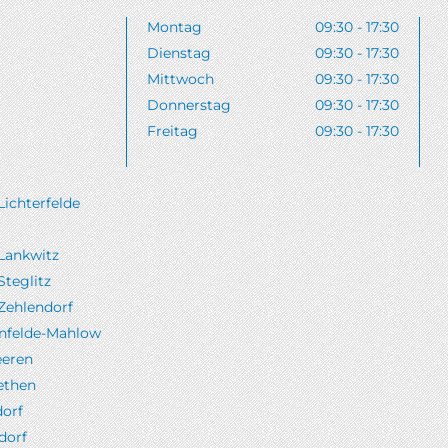
Montag
09:30 - 17:30
Dienstag
09:30 - 17:30
Mittwoch
09:30 - 17:30
Donnerstag
09:30 - 17:30
Freitag
09:30 - 17:30
Lichterfelde
-Lankwitz
Steglitz
-Zehlendorf
nfelde-Mahlow
eren
ethen
orf
dorf