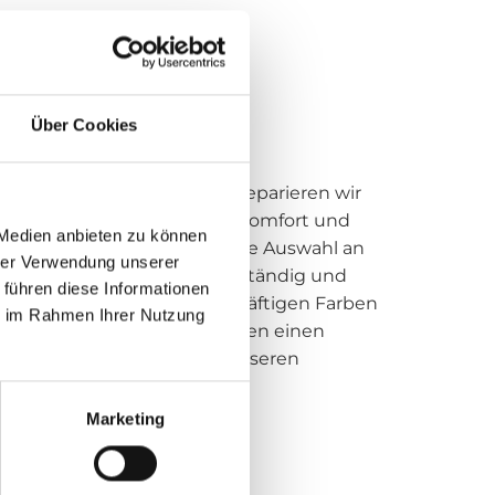
Über Cookies
erkeit und Frische. Zudem reparieren wir
ie Möbelstücke einen hohen Komfort und
 Medien anbieten zu können
spannung haben Sie eine große Auswahl an
hrer Verwendung unserer
 robust, pflegeleicht, UV-beständig und
 führen diese Informationen
ungsreichen Mustern und kräftigen Farben
ie im Rahmen Ihrer Nutzung
rbildern und machen aus ihnen einen
h. Entdecken Sie außerdem unseren
Marketing