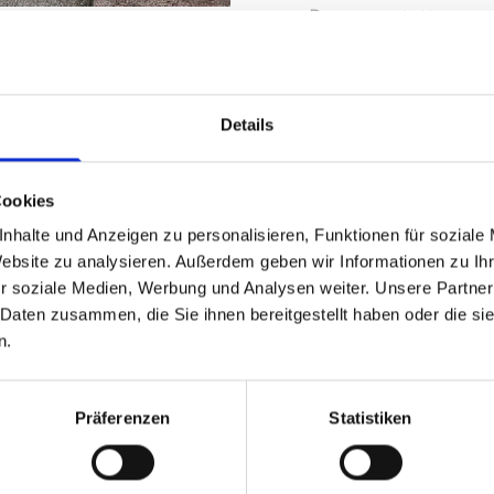
Raum­aus­stat­ter.
Details
l in neuem Glanz
ch hartnäckige Flecken und sorgt für hygienische Saub
Cookies
 bessern Federung, Polsterung und Bezüge aus, damit d
nhalte und Anzeigen zu personalisieren, Funktionen für soziale
echseln wir Verschleißteile aus Holz aus. Für die Neube
Website zu analysieren. Außerdem geben wir Informationen zu I
 Trendfarben. Unsere Qualitätsstoffe erweisen sich als
r soziale Medien, Werbung und Analysen weiter. Unsere Partner
sste und abgenutzte Bezüge gegen Modelle in abwechsl
 Daten zusammen, die Sie ihnen bereitgestellt haben oder die s
d Antiquitäten restaurieren wir nach historischen Vo
n.
en führen wir gründlich, pünktlich und umsichtig durc
Präferenzen
Statistiken
mel